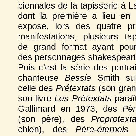
biennales de la tapisserie à 
dont la première a lieu en 
expose, lors des quatre pr
manifestations, plusieurs tap
de grand format ayant pou
des personnages shakespeari
Puis c’est la série des portra
chanteuse
Bessie
Smith sui
celle des
Prétextats
(son gran
son livre
Les Prétextats
paraî
Gallimard en 1973, des
Pèr
(son père), des
Proprotexta
chien), des
Père-éternels
e